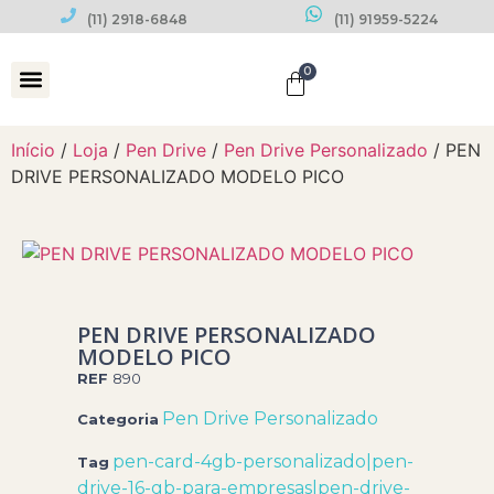
(11) 2918-6848
(11) 91959-5224
0
Datas Comemorativas
Início
/
Loja
/
Pen Drive
/
Pen Drive Personalizado
/ PEN
DRIVE PERSONALIZADO MODELO PICO
PEN DRIVE PERSONALIZADO
MODELO PICO
REF
890
Pen Drive Personalizado
Categoria
pen-card-4gb-personalizado|pen-
Tag
drive-16-gb-para-empresas|pen-drive-