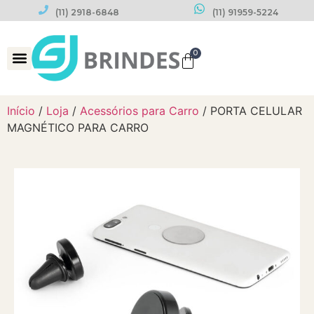
(11) 2918-6848
(11) 91959-5224
0
Datas Comemorativas
Início
/
Loja
/
Acessórios para Carro
/ PORTA CELULAR
MAGNÉTICO PARA CARRO