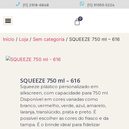
(11) 2918-6848
(11) 91959-5224
0
Datas Comemorativas
Início
/
Loja
/
Sem categoria
/ SQUEEZE 750 ml – 616
SQUEEZE 750 ml – 616
Squeeze plástico personalizado em
silkscreen, com capacidade para 750 ml.
Disponível em cores variadas como
branco, vermelho, verde, azul, amarelo,
laranja, translúcido, prata e preto. É
possível escolher as cores do frasco e da
tampa. É o brinde ideal para fidelizar