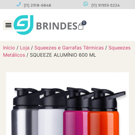
(11) 2918-6848
(11) 91959-5224
0
Datas Comemorativas
Início
/
Loja
/
Squeezes e Garrafas Térmicas
/
Squeezes
Metálicos
/ SQUEEZE ALUMÍNIO 600 ML