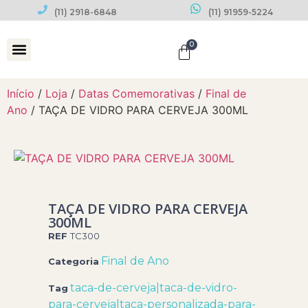
(11) 2918-6848
(11) 91959-5224
0
Datas Comemorativas
Início
/
Loja
/
Datas Comemorativas
/
Final de
Ano
/ TAÇA DE VIDRO PARA CERVEJA 300ML
TAÇA DE VIDRO PARA CERVEJA
300ML
REF
TC300
Final de Ano
Categoria
taca-de-cerveja|taca-de-vidro-
Tag
para-cerveja|taca-personalizada-para-