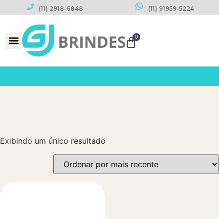
(11) 2918-6848
(11) 91959-5224
0
Datas Comemorativas
Exibindo um único resultado