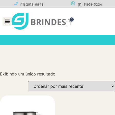
(11) 2918-6848
(11) 91959-5224
0
Datas Comemorativas
Exibindo um único resultado