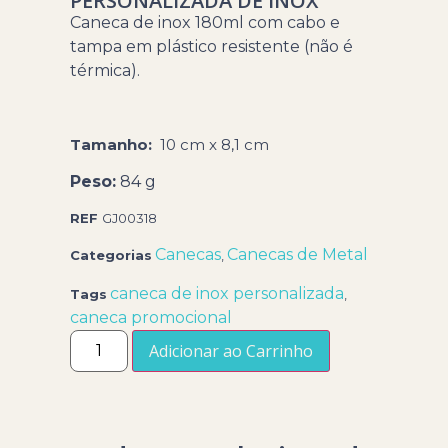
PERSONALIZADA DE INOX
Caneca de inox 180ml com cabo e
tampa em plástico resistente (não é
térmica).
Tamanho:
10 cm x 8,1 cm
Peso:
84 g
REF
GJ00318
Canecas
Canecas de Metal
Categorias
,
caneca de inox personalizada
Tags
,
caneca promocional
Adicionar ao Carrinho