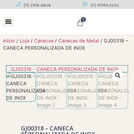
(11) 2918-6848
(11) 91959-5224
0
Datas Comemorativas
Início
/
Loja
/
Canecas
/
Canecas de Metal
/ GJ00318 –
CANECA PERSONALIZADA DE INOX
GJ00318 – CANECA