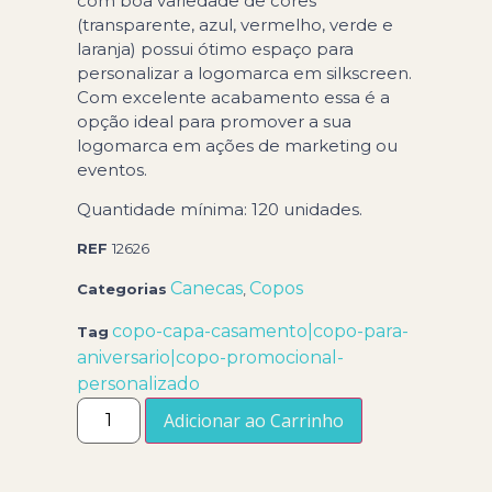
com boa variedade de cores
(transparente, azul, vermelho, verde e
laranja) possui ótimo espaço para
personalizar a logomarca em silkscreen.
Com excelente acabamento essa é a
opção ideal para promover a sua
logomarca em ações de marketing ou
eventos.
Quantidade mínima: 120 unidades.
REF
12626
Canecas
Copos
Categorias
,
copo-capa-casamento|copo-para-
Tag
aniversario|copo-promocional-
personalizado
Adicionar ao Carrinho