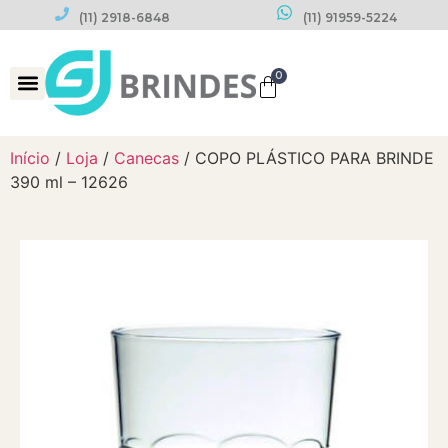
(11) 2918-6848
(11) 91959-5224
0
Datas Comemorativas
Início
/
Loja
/
Canecas
/ COPO PLÁSTICO PARA BRINDE
390 ml – 12626