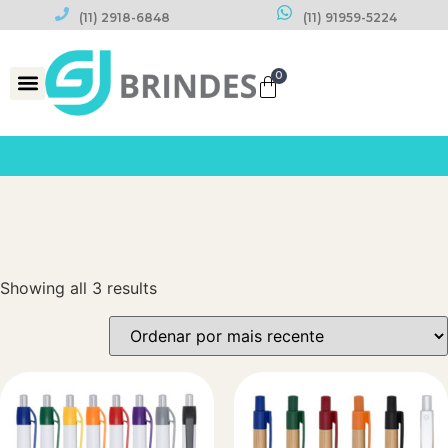
(11) 2918-6848
(11) 91959-5224
0
Datas Comemorativas
Showing all 3 results