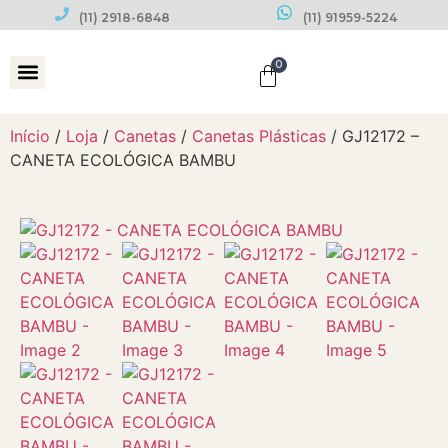
(11) 2918-6848
(11) 91959-5224
0
Datas Comemorativas
Início
/
Loja
/
Canetas
/
Canetas Plásticas
/ GJ12172 –
CANETA ECOLÓGICA BAMBU