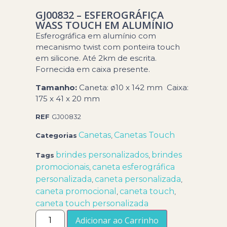
GJ00832 – ESFEROGRÁFICA
WASS TOUCH EM ALUMÍNIO
Esferográfica em alumínio com
mecanismo twist com ponteira touch
em silicone. Até 2km de escrita.
Fornecida em caixa presente.
Tamanho:
Caneta: ø10 x 142 mm Caixa:
175 x 41 x 20 mm
REF
GJ00832
Canetas
Canetas Touch
Categorias
,
brindes personalizados
brindes
Tags
,
promocionais
caneta esferográfica
,
personalizada
caneta personalizada
,
,
caneta promocional
caneta touch
,
,
caneta touch personalizada
Adicionar ao Carrinho