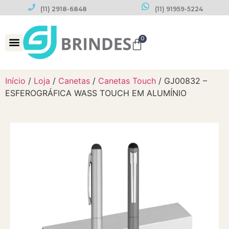
(11) 2918-6848
(11) 91959-5224
0
Datas Comemorativas
Início
/
Loja
/
Canetas
/
Canetas Touch
/ GJ00832 –
ESFEROGRÁFICA WASS TOUCH EM ALUMÍNIO