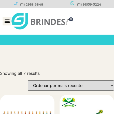
(11) 2918-6848
(11) 91959-5224
0
Datas Comemorativas
Showing all 7 results