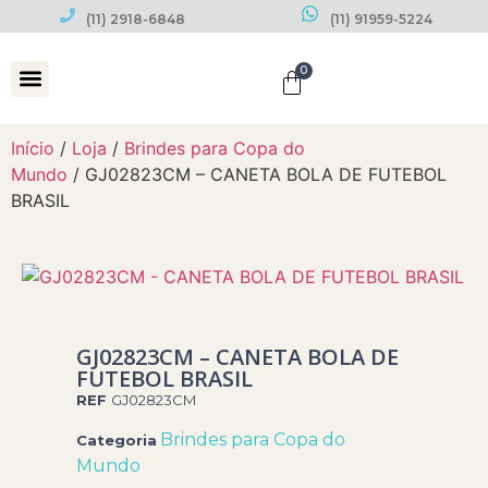
(11) 2918-6848
(11) 91959-5224
0
Datas Comemorativas
Início
/
Loja
/
Brindes para Copa do
Mundo
/ GJ02823CM – CANETA BOLA DE FUTEBOL
BRASIL
GJ02823CM – CANETA BOLA DE
FUTEBOL BRASIL
REF
GJ02823CM
Brindes para Copa do
Categoria
Mundo