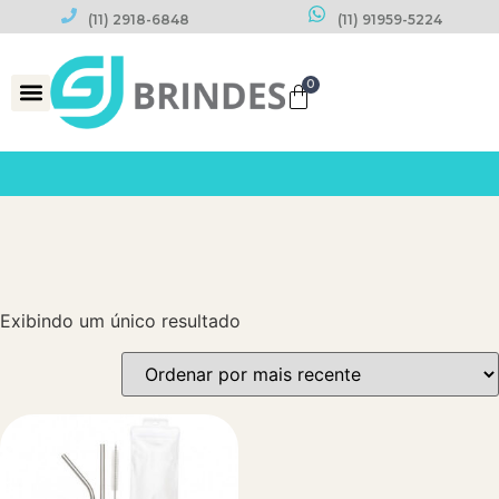
(11) 2918-6848
(11) 91959-5224
0
Datas Comemorativas
Exibindo um único resultado