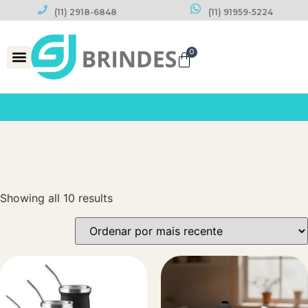
(11) 2918-6848
(11) 91959-5224
0
Datas Comemorativas
Showing all 10 results