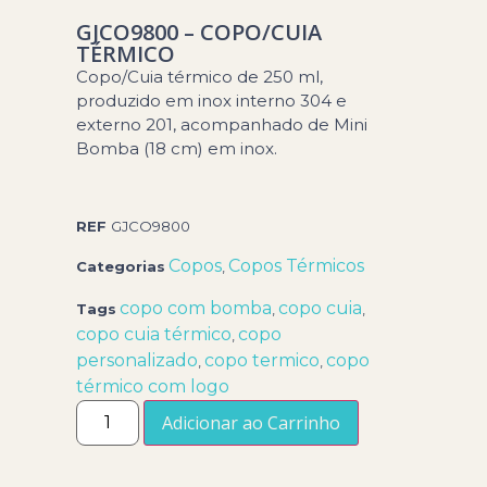
GJCO9800 – COPO/CUIA
TÉRMICO
Copo/Cuia térmico de 250 ml,
produzido em inox interno 304 e
externo 201, acompanhado de Mini
Bomba (18 cm) em inox.
REF
GJCO9800
Copos
Copos Térmicos
Categorias
,
copo com bomba
copo cuia
Tags
,
,
copo cuia térmico
copo
,
personalizado
copo termico
copo
,
,
térmico com logo
Adicionar ao Carrinho