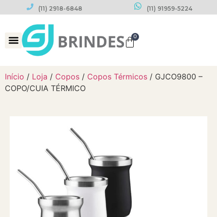
(11) 2918-6848
(11) 91959-5224
0
Datas Comemorativas
Início
/
Loja
/
Copos
/
Copos Térmicos
/ GJCO9800 –
COPO/CUIA TÉRMICO