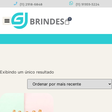
(11) 2918-6848
(11) 91959-5224
0
Datas Comemorativas
Exibindo um único resultado