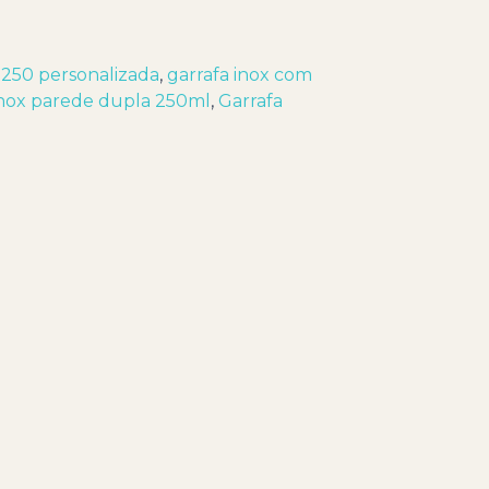
x 250 personalizada
,
garrafa inox com
inox parede dupla 250ml
,
Garrafa