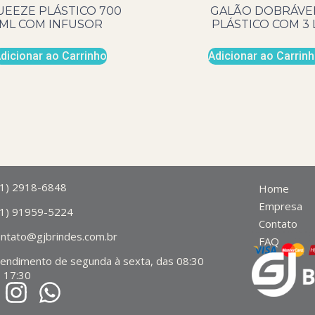
UEEZE PLÁSTICO 700
GALÃO DOBRÁVE
ML COM INFUSOR
PLÁSTICO COM 3 
dicionar ao Carrinho
Adicionar ao Carrin
11) 2918-6848
Home
Empresa
11) 91959-5224
Contato
ontato@gjbrindes.com.br
FAQ
tendimento de segunda à sexta, das 08:30
 17:30