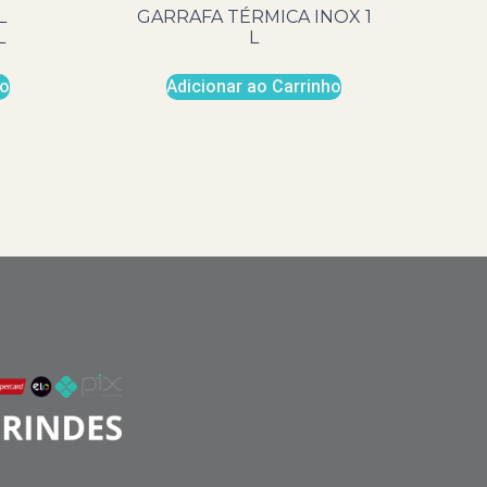
L
GARRAFA TÉRMICA INOX 1
L
L
ho
Adicionar ao Carrinho