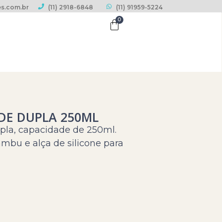
s.com.br
(11) 2918-6848
(11) 91959-5224
0
EDE DUPLA 250ML
pla, capacidade de 250ml.
bu e alça de silicone para