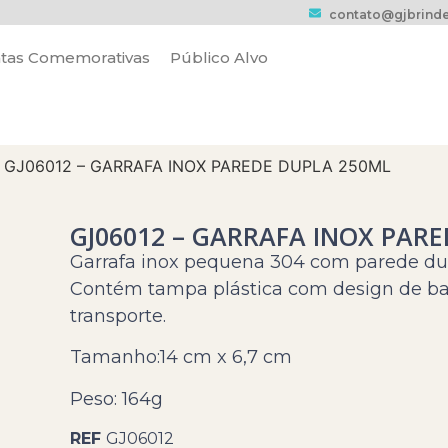
contato@gjbrinde
tas Comemorativas
Público Alvo
 GJ06012 – GARRAFA INOX PAREDE DUPLA 250ML
GJ06012 – GARRAFA INOX PAR
Garrafa inox pequena 304 com parede du
Contém tampa plástica com design de bam
transporte.
Tamanho:14 cm x 6,7 cm
Peso: 164g
REF
GJ06012