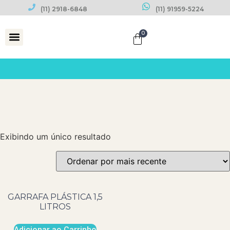
(11) 2918-6848
(11) 91959-5224
0
Datas Comemorativas
Exibindo um único resultado
GARRAFA PLÁSTICA 1,5
LITROS
Adicionar ao Carrinho