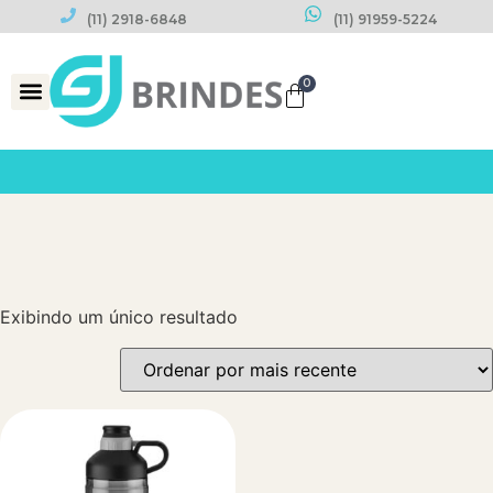
(11) 2918-6848
(11) 91959-5224
0
Datas Comemorativas
Exibindo um único resultado