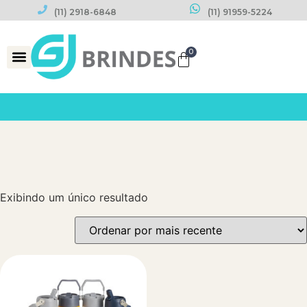
(11) 2918-6848
(11) 91959-5224
0
Datas Comemorativas
Exibindo um único resultado