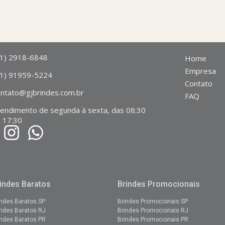
11) 2918-6848
Home
Empresa
11) 91959-5224
Contato
ontato@gjbrindes.com.br
FAQ
tendimento de segunda à sexta, das 08:30
 17:30
indes Baratos
Brindes Promocionais
indes Baratos SP
Brindes Promocionais SP
indes Baratos RJ
Brindes
Promocionais
RJ
indes Baratos PR
Brindes
Promocionais
PR