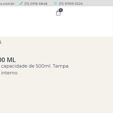
s.com.br
(11) 2918-6848
(11) 91959-5224
0
L
00 ML
x, capacidade de 500ml. Tampa
 interno.