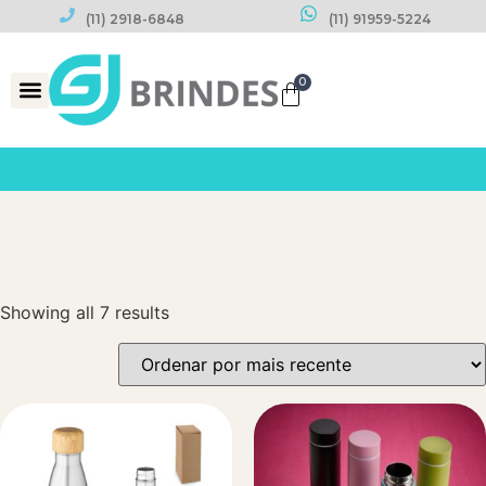
(11) 2918-6848
(11) 91959-5224
0
Datas Comemorativas
Showing all 7 results