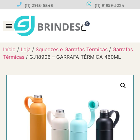
(11) 2918-6848
(11) 91959-5224
0
Datas Comemorativas
Início
/
Loja
/
Squeezes e Garrafas Térmicas
/
Garrafas
Térmicas
/ GJ18906 – GARRAFA TÉRMICA 460ML