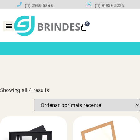
(11) 2918-6848
(11) 91959-5224
0
Datas Comemorativas
Showing all 4 results