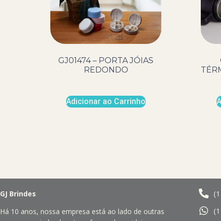
GJ01474 – PORTA JÓIAS
REDONDO
TÉRM
Adicionar ao Carrinho
A
(
GJ Brindes
(
Há 10 anos, nossa empresa está ao lado de outras