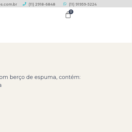
s.com.br
(11) 2918-6848
(11) 91959-5224
0
 com berço de espuma, contém:
a