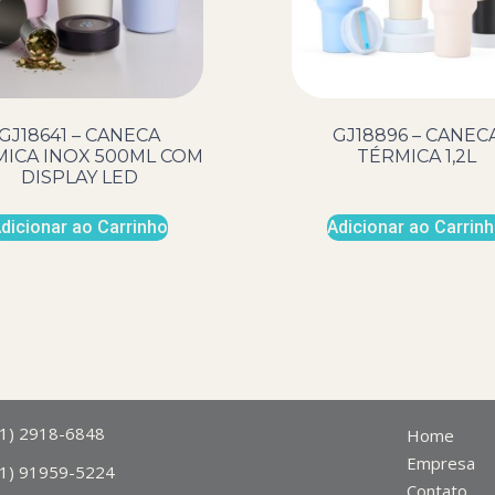
GJ18641 – CANECA
GJ18896 – CANEC
ICA INOX 500ML COM
TÉRMICA 1,2L
DISPLAY LED
dicionar ao Carrinho
Adicionar ao Carrin
11) 2918-6848
Home
Empresa
11) 91959-5224
Contato