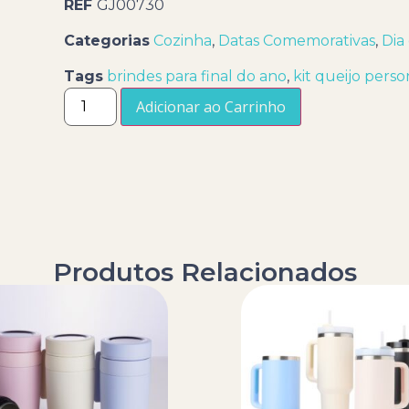
REF
GJ00730
Categorias
Cozinha
,
Datas Comemorativas
,
Dia
Tags
brindes para final do ano
,
kit queijo perso
Adicionar ao Carrinho
Produtos Relacionados