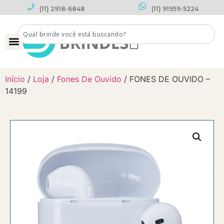
(11) 2918-6848
(11) 91959-5224
0
Início
/
Loja
/
Fones De Ouvido
/ FONES DE OUVIDO –
14199