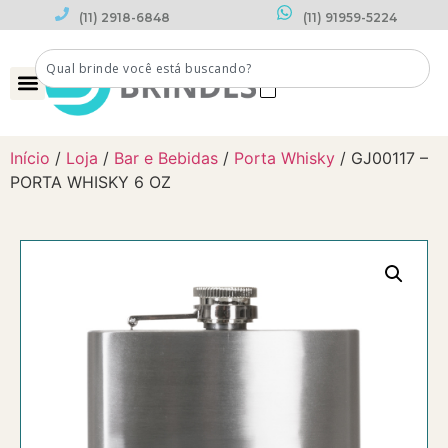
(11) 2918-6848
(11) 91959-5224
0
Início
/
Loja
/
Bar e Bebidas
/
Porta Whisky
/ GJ00117 –
PORTA WHISKY 6 OZ