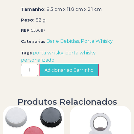
Tamanho:
9,5 cm x 11,8 cm x 2,1 cm
Peso:
82 g
REF
GJ00117
Bar e Bebidas
Porta Whisky
Categorias
,
porta whisky
porta whisky
Tags
,
personalizado
Adicionar ao Carrinho
Produtos Relacionados