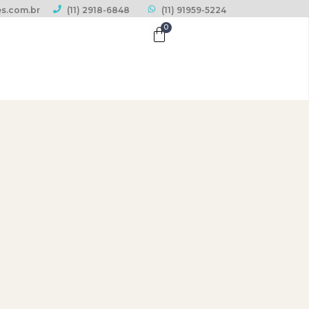
s.com.br
(11) 2918-6848
(11) 91959-5224
0