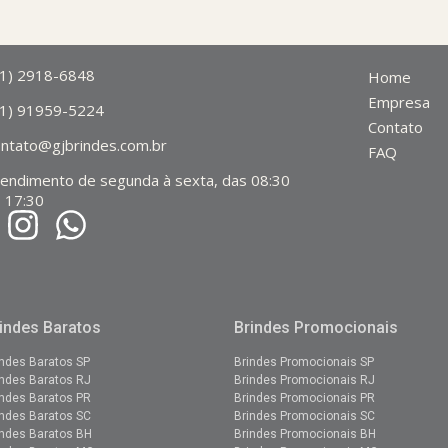
11) 2918-6848
Home
Empresa
11) 91959-5224
Contato
ontato@gjbrindes.com.br
FAQ
tendimento de segunda à sexta, das 08:30
 17:30
indes Baratos
Brindes Promocionais
indes Baratos SP
Brindes Promocionais SP
indes Baratos RJ
Brindes
Promocionais
RJ
indes Baratos PR
Brindes
Promocionais
PR
indes Baratos SC
Brindes Promocionais SC
indes Baratos BH
Brindes Promocionais BH