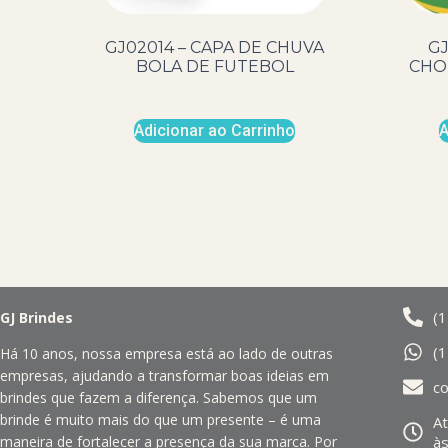
GJ02014 – CAPA DE CHUVA
GJ
BOLA DE FUTEBOL
CHO
Adicionar ao Carrinho
A
(
GJ Brindes
(
Há 10 anos, nossa empresa está ao lado de outras
empresas, ajudando a transformar boas ideias em
c
brindes que fazem a diferença. Sabemos que um
brinde é muito mais do que um presente – é uma
A
às
maneira de fortalecer a presença da sua marca. Por