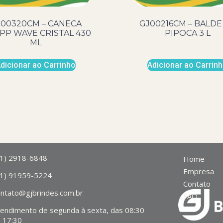
00320CM – CANECA
GJ00216CM – BALDE
PP WAVE CRISTAL 430
PIPOCA 3 L
ML
dicionar ao Carrinho
Adicionar ao Carrin
11) 2918-6848
Home
Empresa
11) 91959-5224
Contato
ontato@gjbrindes.com.br
FAQ
tendimento de segunda à sexta, das 08:30
 17:30