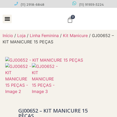
(11) 2918-6848
(11) 91959-5224
0
Datas Comemorativas
Início
/
Loja
/
Linha Feminina
/
Kit Manicure
/ GJ00652 –
KIT MANICURE 15 PEÇAS
GJ00652 – KIT MANICURE 15
PEÇAS