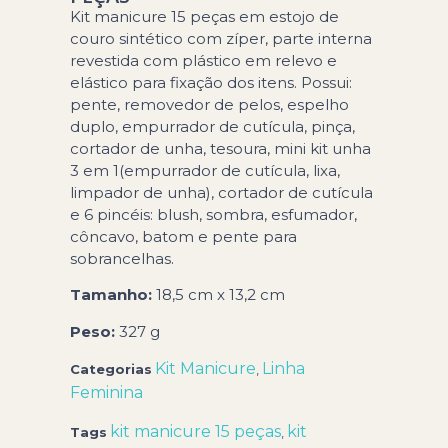
Kit manicure 15 peças em estojo de
couro sintético com zíper, parte interna
revestida com plástico em relevo e
elástico para fixação dos itens. Possui:
pente, removedor de pelos, espelho
duplo, empurrador de cutícula, pinça,
cortador de unha, tesoura, mini kit unha
3 em 1(empurrador de cutícula, lixa,
limpador de unha), cortador de cutícula
e 6 pincéis: blush, sombra, esfumador,
côncavo, batom e pente para
sobrancelhas.
Tamanho:
18,5 cm x 13,2 cm
Peso:
327 g
Kit Manicure
Linha
Categorias
,
Feminina
kit manicure 15 peças
kit
Tags
,