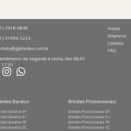
11) 2918-6848
Home
Empresa
11) 91959-5224
Contato
ontato@gjbrindes.com.br
FAQ
tendimento de segunda à sexta, das 08:30
 17:30
indes Baratos
Brindes Promocionais
indes Baratos SP
Brindes Promocionais SP
indes Baratos RJ
Brindes
Promocionais
RJ
indes Baratos PR
Brindes
Promocionais
PR
indes Baratos SC
Brindes Promocionais SC