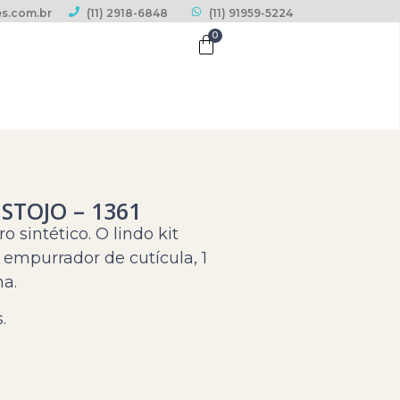
s.com.br
(11) 2918-6848
(11) 91959-5224
0
STOJO – 1361
 sintético. O lindo kit
1 empurrador de cutícula, 1
ha.
.