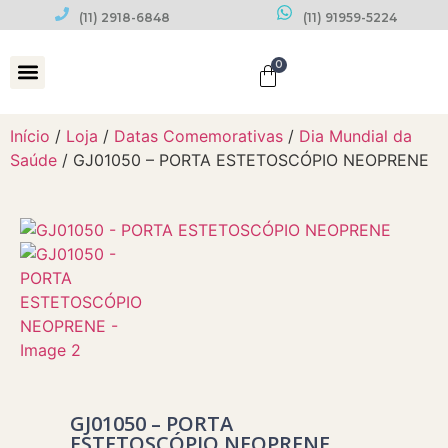
(11) 2918-6848
(11) 91959-5224
0
Datas Comemorativas
Início
/
Loja
/
Datas Comemorativas
/
Dia Mundial da
Saúde
/ GJ01050 – PORTA ESTETOSCÓPIO NEOPRENE
GJ01050 – PORTA
ESTETOSCÓPIO NEOPRENE