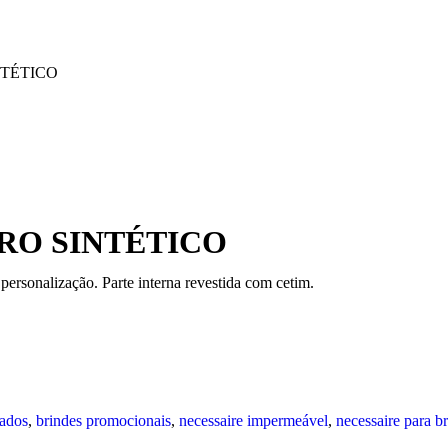
NTÉTICO
URO SINTÉTICO
personalização. Parte interna revestida com cetim.
zados
,
brindes promocionais
,
necessaire impermeável
,
necessaire para b