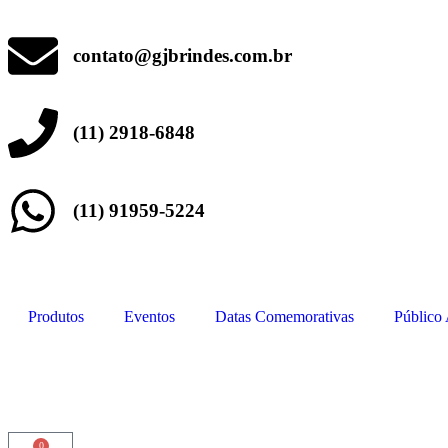
contato@gjbrindes.com.br
(11) 2918-6848
(11) 91959-5224
Produtos
Eventos
Datas Comemorativas
Público
0