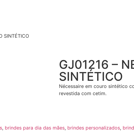
O SINTÉTICO
GJ01216 – 
SINTÉTICO
Nécessaire em couro sintético co
revestida com cetim.
s
,
brindes para dia das mães
,
brindes personalizados
,
brin