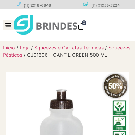
(11) 2918-6848
(11) 91959-5224
0
Datas Comemorativas
Início
/
Loja
/
Squeezes e Garrafas Térmicas
/
Squeezes
Pásticos
/ GJ01606 – CANTIL GREEN 500 ML