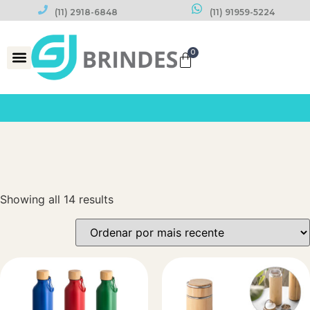
(11) 2918-6848
(11) 91959-5224
0
Datas Comemorativas
Showing all 14 results