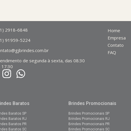
11) 2918-6848
Home
Empresa
11) 91959-5224
Contato
ontato@gjbrindes.com.br
FAQ
tendimento de segunda à sexta, das 08:30
 17:30
indes Baratos
Brindes Promocionais
indes Baratos SP
Brindes Promocionais SP
indes Baratos RJ
Brindes
Promocionais
RJ
indes Baratos PR
Brindes
Promocionais
PR
indes Baratos SC
Brindes Promocionais SC