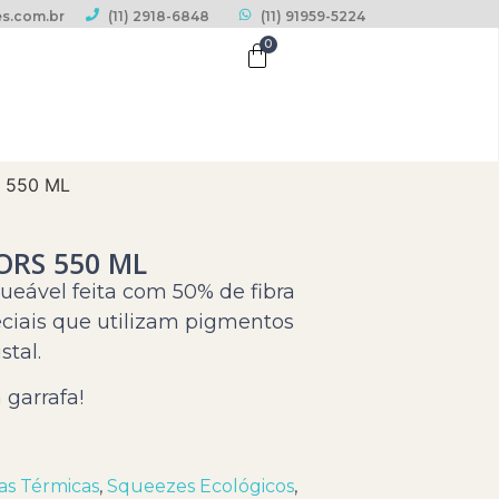
s.com.br
(11) 2918-6848
(11) 91959-5224
0
 550 ML
ORS 550 ML
ueável feita com 50% de fibra
ciais que utilizam pigmentos
stal.
 garrafa!
as Térmicas
,
Squeezes Ecológicos
,