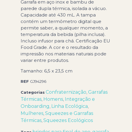
Garrafa em aço inox e bambu de
parede dupla térmica, isolada a vácuo.
Capacidade até 430 mL. A tampa
contém um termômetro digital que
permite saber, a qualquer momento, a
temperatura da bebida (pilha inclusa).
Incluso infusor para chá. Certificação EU
Food Grade. A cor e o resultado da
impressão nos materiais naturais pode
variar entre produtos.
Tamanho: 6,5 x 23,5 cm
REF
GJ94296
Confraternização
Garrafas
Categorias
,
Térmicas
Homens
Integração e
,
,
Onboarding
Linha Ecológica
,
,
Mulheres
Squeezes e Garrafas
,
Térmicas
Squeezes Ecológicos
,
brindes para final de ano
garrafa
Tags
,