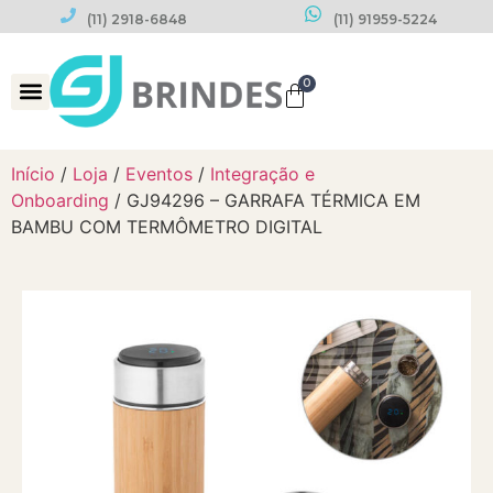
(11) 2918-6848
(11) 91959-5224
0
Datas Comemorativas
Início
/
Loja
/
Eventos
/
Integração e
Onboarding
/ GJ94296 – GARRAFA TÉRMICA EM
BAMBU COM TERMÔMETRO DIGITAL