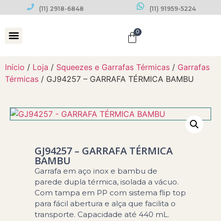
(11) 2918-6848
(11) 91959-5224
0
Datas Comemorativas
Início
/
Loja
/
Squeezes e Garrafas Térmicas
/
Garrafas
Térmicas
/ GJ94257 – GARRAFA TÉRMICA BAMBU
GJ94257 – GARRAFA TÉRMICA
BAMBU
Garrafa em aço inox e bambu de
parede dupla térmica, isolada a vácuo.
Com tampa em PP com sistema flip top
para fácil abertura e alça que facilita o
transporte. Capacidade até 440 mL.