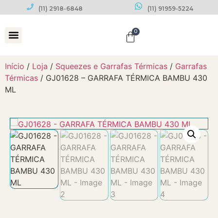
(11) 2918-6848
(11) 91959-5224
0
Datas Comemorativas
Início
/
Loja
/
Squeezes e Garrafas Térmicas
/
Garrafas
Térmicas
/ GJ01628 – GARRAFA TÉRMICA BAMBU 430
ML