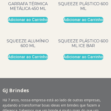
GARRAFA TÉRMICA
SQUEEZE PLÁSTICO 600
METÁLICA 450 ML
ML
Adicionar ao Carrinho
Adicionar ao Carrinho
SQUEEZE ALUMÍNIO
SQUEEZE PLÁSTICO 600
600 ML
ML ICE BAR
Adicionar ao Carrinho
Adicionar ao Carrinho
GJ Brindes
Há 7 anos, nossa empresa está ao lado de outras empresas,
ajudando a transformar boas ideias em brindes que fazem a
diferença. Sabemos que um brinde é muito mais do que um