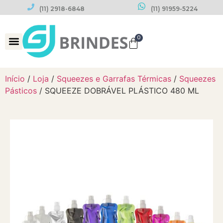
(11) 2918-6848
(11) 91959-5224
0
Datas Comemorativas
Início
/
Loja
/
Squeezes e Garrafas Térmicas
/
Squeezes
Pásticos
/ SQUEEZE DOBRÁVEL PLÁSTICO 480 ML