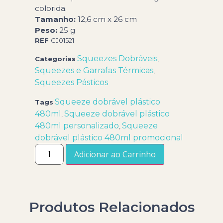
colorida.
Tamanho:
12,
6 cm x 26 cm
Peso:
25 g
REF
GJ01521
Squeezes Dobráveis
Categorias
,
Squeezes e Garrafas Térmicas
,
Squeezes Pásticos
Squeeze dobrável plástico
Tags
480ml
Squeeze dobrável plástico
,
480ml personalizado
Squeeze
,
dobrável plástico 480ml promocional
Adicionar ao Carrinho
Produtos Relacionados