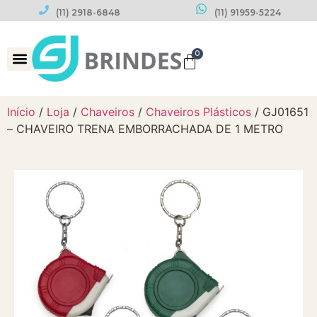
(11) 2918-6848
(11) 91959-5224
0
Datas Comemorativas
Início
/
Loja
/
Chaveiros
/
Chaveiros Plásticos
/ GJ01651
– CHAVEIRO TRENA EMBORRACHADA DE 1 METRO