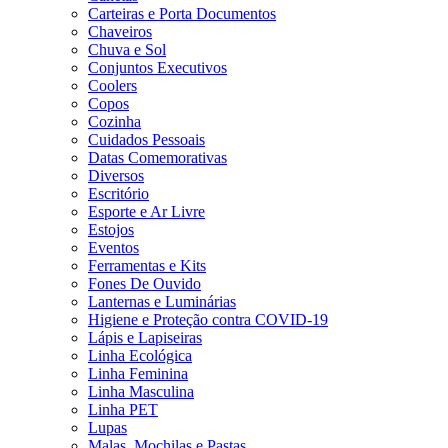
Carteiras e Porta Documentos
Chaveiros
Chuva e Sol
Conjuntos Executivos
Coolers
Copos
Cozinha
Cuidados Pessoais
Datas Comemorativas
Diversos
Escritório
Esporte e Ar Livre
Estojos
Eventos
Ferramentas e Kits
Fones De Ouvido
Lanternas e Luminárias
Higiene e Proteção contra COVID-19
Lápis e Lapiseiras
Linha Ecológica
Linha Feminina
Linha Masculina
Linha PET
Lupas
Malas, Mochilas e Pastas