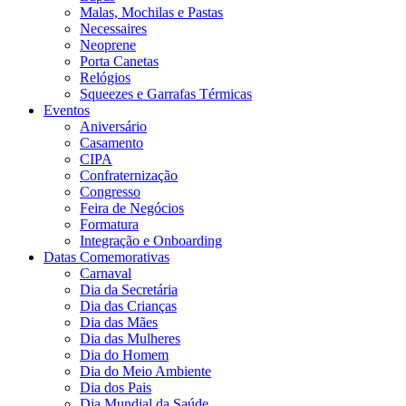
Malas, Mochilas e Pastas
Necessaires
Neoprene
Porta Canetas
Relógios
Squeezes e Garrafas Térmicas
Eventos
Aniversário
Casamento
CIPA
Confraternização
Congresso
Feira de Negócios
Formatura
Integração e Onboarding
Datas Comemorativas
Carnaval
Dia da Secretária
Dia das Crianças
Dia das Mães
Dia das Mulheres
Dia do Homem
Dia do Meio Ambiente
Dia dos Pais
Dia Mundial da Saúde