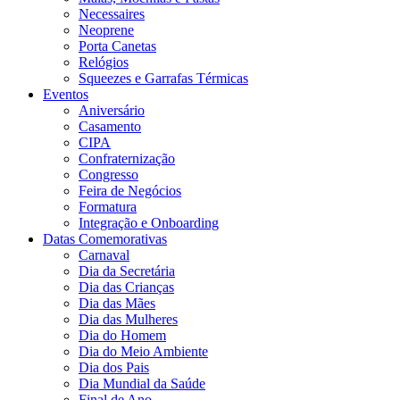
Necessaires
Neoprene
Porta Canetas
Relógios
Squeezes e Garrafas Térmicas
Eventos
Aniversário
Casamento
CIPA
Confraternização
Congresso
Feira de Negócios
Formatura
Integração e Onboarding
Datas Comemorativas
Carnaval
Dia da Secretária
Dia das Crianças
Dia das Mães
Dia das Mulheres
Dia do Homem
Dia do Meio Ambiente
Dia dos Pais
Dia Mundial da Saúde
Final de Ano