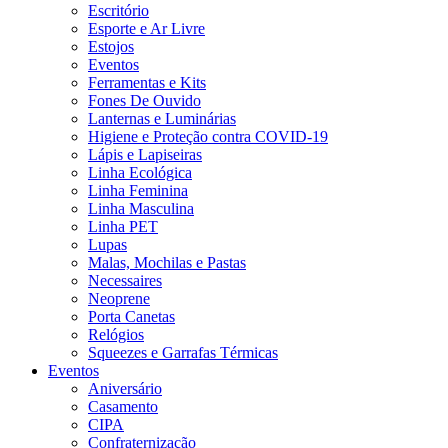
Escritório
Esporte e Ar Livre
Estojos
Eventos
Ferramentas e Kits
Fones De Ouvido
Lanternas e Luminárias
Higiene e Proteção contra COVID-19
Lápis e Lapiseiras
Linha Ecológica
Linha Feminina
Linha Masculina
Linha PET
Lupas
Malas, Mochilas e Pastas
Necessaires
Neoprene
Porta Canetas
Relógios
Squeezes e Garrafas Térmicas
Eventos
Aniversário
Casamento
CIPA
Confraternização