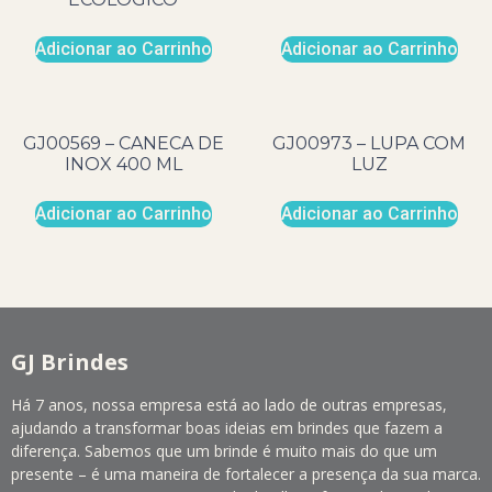
Adicionar ao Carrinho
Adicionar ao Carrinho
GJ00569 – CANECA DE
GJ00973 – LUPA COM
INOX 400 ML
LUZ
Adicionar ao Carrinho
Adicionar ao Carrinho
GJ Brindes
Há 7 anos, nossa empresa está ao lado de outras empresas,
ajudando a transformar boas ideias em brindes que fazem a
diferença. Sabemos que um brinde é muito mais do que um
presente – é uma maneira de fortalecer a presença da sua marca.