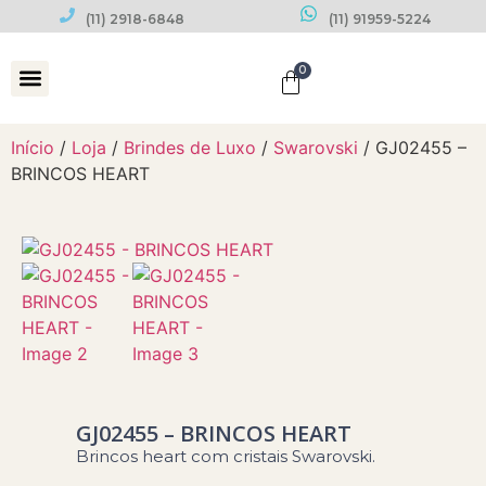
(11) 2918-6848
(11) 91959-5224
0
Datas Comemorativas
Início
/
Loja
/
Brindes de Luxo
/
Swarovski
/ GJ02455 –
BRINCOS HEART
GJ02455 – BRINCOS HEART
Brincos heart com cristais Swarovski.