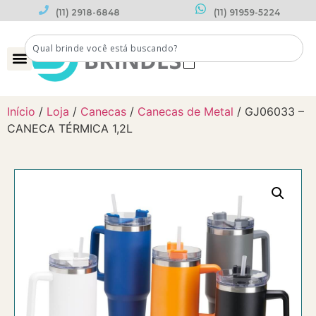
(11) 2918-6848
(11) 91959-5224
0
Início
/
Loja
/
Canecas
/
Canecas de Metal
/ GJ06033 –
CANECA TÉRMICA 1,2L