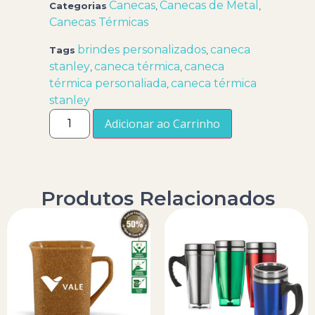
Canecas
Canecas de Metal
Categorias
,
,
Canecas Térmicas
brindes personalizados
caneca
Tags
,
stanley
caneca térmica
caneca
,
,
térmica personaliada
caneca térmica
,
stanley
Adicionar ao Carrinho
Produtos Relacionados