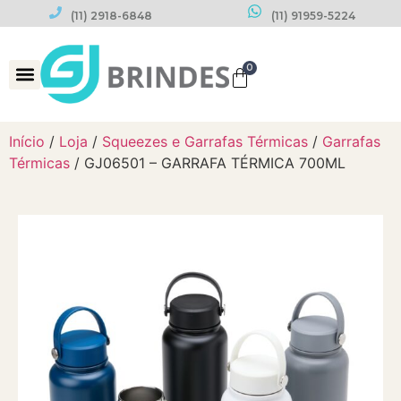
(11) 2918-6848
(11) 91959-5224
0
Datas Comemorativas
Início
/
Loja
/
Squeezes e Garrafas Térmicas
/
Garrafas
Térmicas
/ GJ06501 – GARRAFA TÉRMICA 700ML