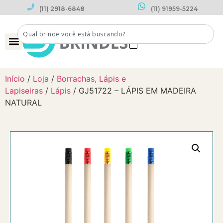
(11) 2918-6848
(11) 91959-5224
0
Início
/
Loja
/
Borrachas, Lápis e
Lapiseiras
/
Lápis
/ GJ51722 – LÁPIS EM MADEIRA
NATURAL