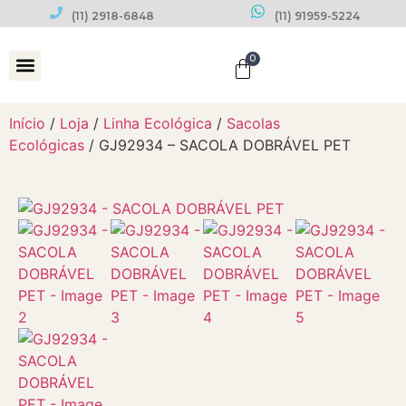
(11) 2918-6848
(11) 91959-5224
0
Datas Comemorativas
Início
/
Loja
/
Linha Ecológica
/
Sacolas
Ecológicas
/ GJ92934 – SACOLA DOBRÁVEL PET